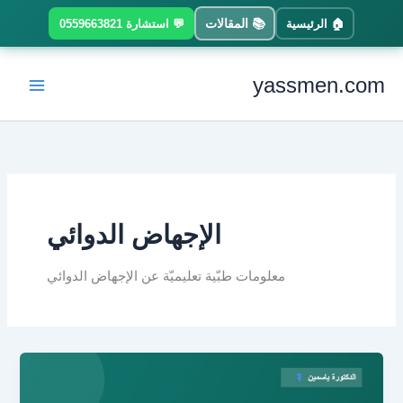
Ski
📚 المقالات
🏠 الرئيسية
💬 استشارة 0559663821
t
conten
yassmen.com
الإجهاض الدوائي
معلومات طبّية تعليميّة عن الإجهاض الدوائي