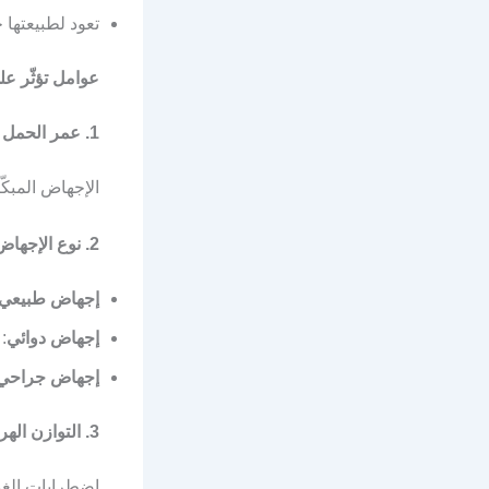
تعود لطبيعتها خلال 2
عوامل تؤثّر ع
1. عمر الحمل وقت الإجهاض
الإجهاض المبكّر (قبل 8 أسابيع) = عودة أسرع. الإجهاض ال
2. نوع الإجهاض
إجهاض طبيعي
إجهاض دوائي
: 4-6 أسا
إجهاض جراحي (&C
3. التوازن الهرموني
اضطرابات الغدّة