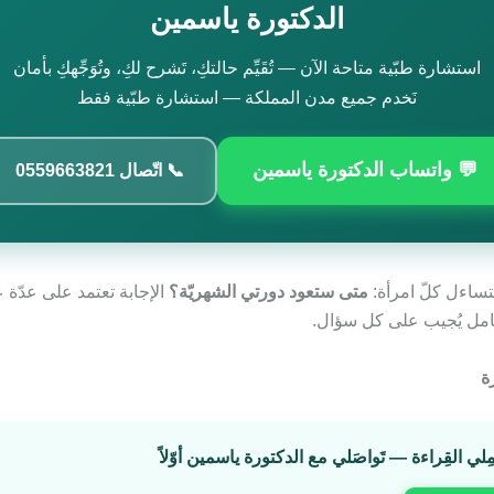
الدكتورة ياسمين
استشارة طبّية متاحة الآن — تُقَيِّم حالتكِ، تَشرح لكِ، وتُوَجِّهكِ بأمان
نَخدم جميع مدن المملكة — استشارة طبّية فقط
💬 واتساب الدكتورة ياسمين
📞 اتّصال 0559663821
تساءل كلّ امرأة:
متى ستعود دورتي الشهريّة؟
الإجابة تعتمد على عدّة ع
شامل يُجيب على كل سؤال.
ة
مِلي القِراءة — تَواصَلي مع الدكتورة ياسمين أوّلاً