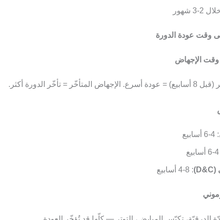
-3 شهور
لى وقت عودة الدورة
متأخّر = تأخّر الدورة أكثر.
: 4-6 أسابيع
بيع
D)
: 4-8 أسابيع
 الدرقيّة، تكيّس المبايض، التوتر — كلّها قد تُؤخّر العودة.