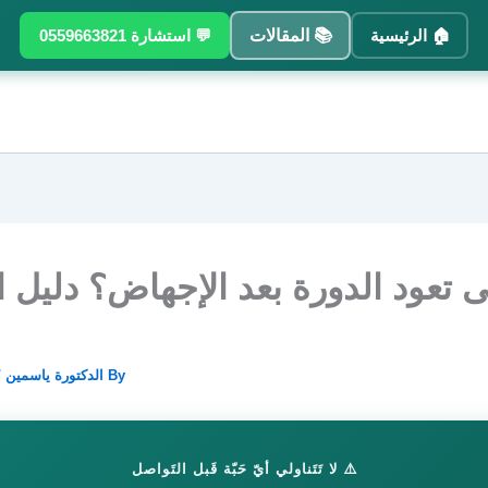
🏠 الرئيسية
📚 المقالات
💬 استشارة 0559663821
 تعود الدورة بعد الإجهاض؟ دليل ا
By
الدكتورة ياسمين
/
⚠️ لا تَتَناولي أيّ حَبّة قَبل التَواصل