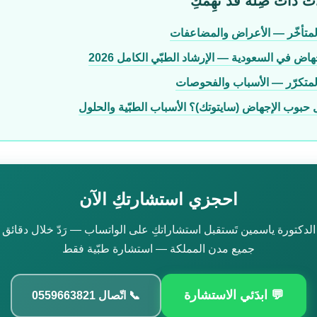
ت ذات صِلة قَد تُهِمّكِ
لمتأخّر — الأعراض والمضاعفات
اض في السعودية — الإرشاد الطبّي الكامل 2026
لمتكرّر — الأسباب والفحوصات
 حبوب الإجهاض (سايتوتك)؟ الأسباب الطبّية والحلول
احجزي استشارتكِ الآن
الدكتورة ياسمين تَستقبل استشاراتكِ على الواتساب — رَدّ خلال دقائق
جميع مدن المملكة — استشارة طبّية فقط
💬 ابدَئي الاستشارة
📞 اتّصال 0559663821