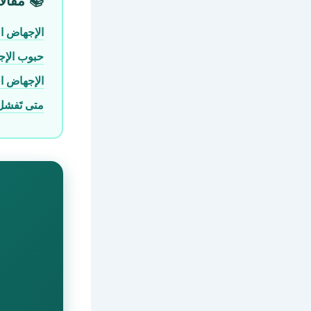
📚 مَقالا
الإجهاض ا
حبوب الإجه
الإجهاض ا
متى تَفشل