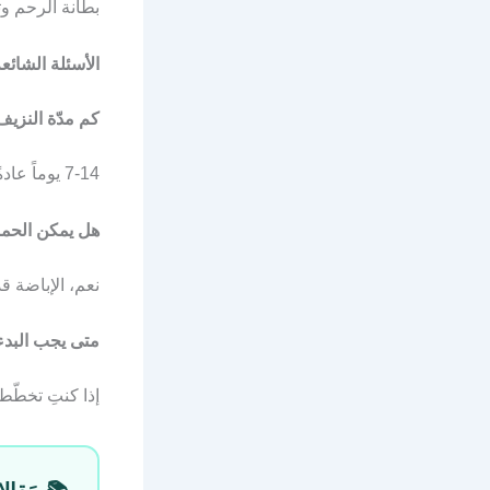
بطانة الرحم وت
الأسئلة الشائع
كم مدّة النزيف
7-14 يوماً عادةً. أكثر من 3 أسابيع يستدعي زيارة الطبيب.
هل يمكن الحمل
نعم، الإباضة ق
متى يجب البدء
إذا كنتِ تخطّطين للحمل مج