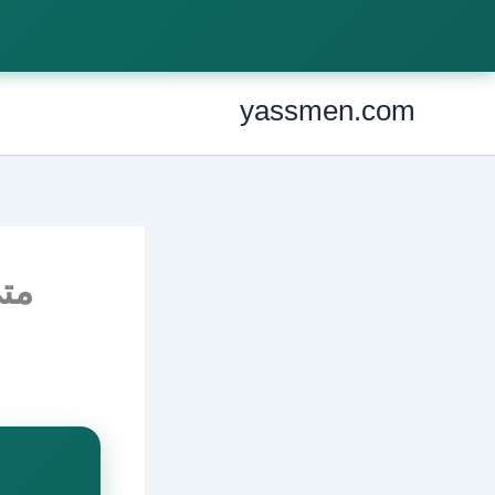
Ski
t
conten
yassmen.com
متى