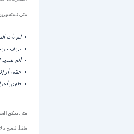
متى تستشيرين 
لم تأتِ الدورة بعد 8 
نزيف غزير 
ألم شديد ل
حمّى أو إف
ظهور أعر
متى يمكن الحمل
طبّياً، يُنصح با