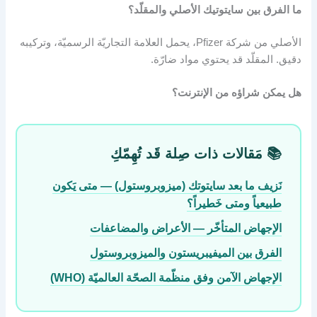
ما الفرق بين سايتوتيك الأصلي والمقلّد؟
الأصلي من شركة Pfizer، يحمل العلامة التجاريّة الرسميّة، وتركيبه
دقيق. المقلّد قد يحتوي مواد ضارّة.
هل يمكن شراؤه من الإنترنت؟
📚 مَقالات ذات صِلة قَد تُهِمّكِ
نَزيف ما بعد سايتوتك (ميزوبروستول) — متى يَكون
طبيعياً ومتى خَطيراً؟
الإجهاض المتأخّر — الأعراض والمضاعفات
الفرق بين الميفيبريستون والميزوبروستول
الإجهاض الآمن وفق منظّمة الصحّة العالميّة (WHO)