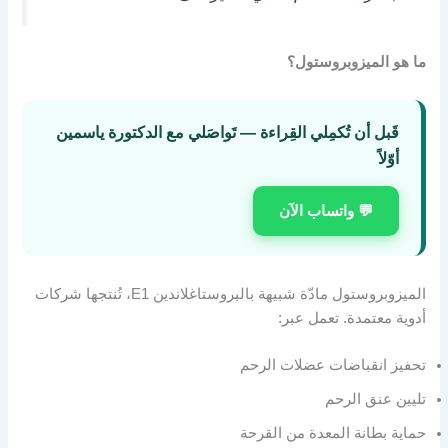
ما هو الميزوبروستول؟
قَبل أن تُكمِلي القِراءة — تَواصَلي مع الدكتورة ياسمين
أوّلاً
💬 واتساب الآن
الميزوبروستول مادّة شبيهة بالبروستاغلاندين E1، تُنتجها شركات
أدوية معتمدة. تعمل عبر:
تحفيز انقباضات عضلات الرحم
تليين عنق الرحم
حماية بطانة المعدة من القرحة