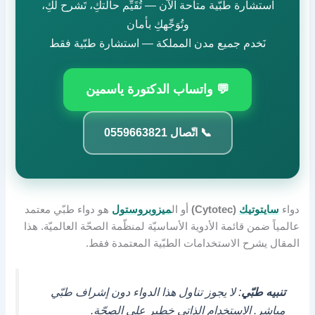
استشارة طبّية متاحة الآن — تُقَيِّم حالتكِ، تَشرح لكِ،
وتُوَجِّهكِ بأمان
نَخدم جميع مدن المملكة — استشارة طبّية فقط
💬 واتساب الدكتورة ياسمين
📞 اتّصال 0559663821
دواء
سايتوتيك
(Cytotec)
أو ال
ميزوبروستول
هو دواء طبّي معتمد
عالمياً ضمن قائمة الأدوية الأساسيّة لمنظّمة الصحّة العالميّة. هذا
المقال يشرح الاستخدامات الطبّية المعتمدة فقط.
تنبيه طبّي
: لا يجوز تناول هذا الدواء دون إشراف طبّي
مباشر. الاستخدام الذاتي خطير على الصحّة.