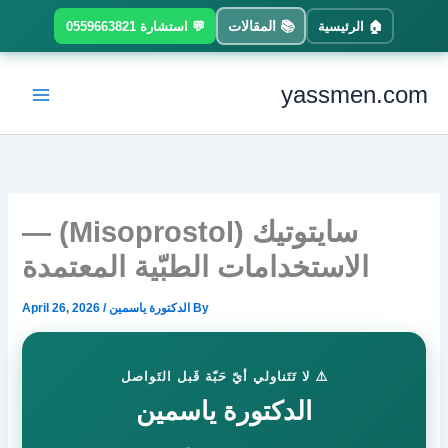
Ski
📚 المقالات
🏠 الرئيسية
💬 استشارة 0559663821
t
conten
yassmen.com
سايتوتيك (Misoprostol) —
الاستخدامات الطبّية المعتمدة
By
الدكتورة ياسمين
/
April 26, 2026
⚠️ لا تَتَناولي أيّ حَبّة قَبل التَواصل
الدكتورة ياسمين