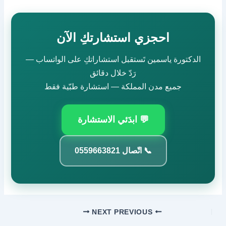
احجزي استشارتكِ الآن
الدكتورة ياسمين تَستقبل استشاراتكِ على الواتساب —
رَدّ خلال دقائق
جميع مدن المملكة — استشارة طبّية فقط
💬 ابدَئي الاستشارة
📞 اتّصال 0559663821
NEXT
PREVIOUS