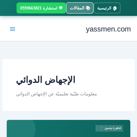
Ski
📚 المقالات
🏠 الرئيسية
💬 استشارة 0559663821
t
conten
yassmen.com
الإجهاض الدوائي
معلومات طبّية تعليميّة عن الإجهاض الدوائي