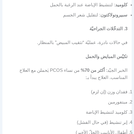
كلوميد
: لتنشيط الإباضة عند الرغبة بالحمل
سبيرونولاكتون
: لتقليل شعر الجسم
3. التدخّلات الجراحيّة
في حالات نادرة، عمليّة “تثقيب المبيض” بالمنظار.
تكيّس المبايض والحمل
الخبر الجيّد:
أكثر من 70%
من نساء PCOS يَحملن مع العلاج
المناسب. العلاج يبدأ بـ:
فقدان وزن (إن لزم)
ميتفورمين
كلوميد لتنشيط الإباضة
إبر تنشيط (في حال الفشل)
أطفال الأنابيب (الحلّ الأخير)