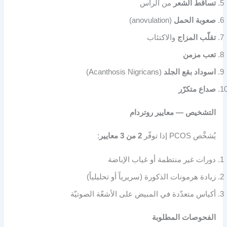
تساقط الشعر
من الرأس
صعوبة الحمل
(anovulation)
تقلّب المزاج
والاكتئاب
تعب مزمن
اسوداد بقع الجلد
(Acanthosis Nigricans)
صداع متكرّر
التشخيص — معايير روتردام
يُشخَّص PCOS إذا توفّر
2 من 3 معايير
:
دورات غير منتظمة أو غياب الإباضة
زيادة هرمونات الذكورة (سريرياً أو تحليلياً)
أكياس متعدّدة في المبيض على الأشعّة الصوتيّة
الفحوصات المطلوبة