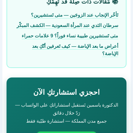
📚 مَقالات ذات صِلة قَد تُهِمّكِ
تَأخّر الإنجاب عند الزوجَين — متى تَستشيرين؟
سرطان الثدي عند المرأة السعودية — الكشف المبكّر
متى تَستشيرين طبيبة نساء فوراً؟ 9 علامات حمراء
أعراض ما بعد الإباضة — كيف تَعرفين أنّكِ بعد
الإباضة؟
احجزي استشارتكِ الآن
الدكتورة ياسمين تَستقبل استشاراتكِ على الواتساب —
رَدّ خلال دقائق
جميع مدن المملكة — استشارة طبّية فقط