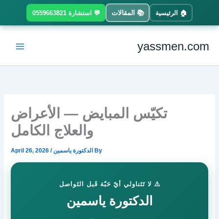
Ski
📚 المقالات
🏠 الرئيسية
💬 استشارة 0559663821
t
conten
yassmen.com
تكيّس المبايض — الأعراض
والعلاج الكامل
By
الدكتورة ياسمين
/
April 26, 2026
⚠️ لا تَتَناولي أيّ حَبّة قَبل التَواصل
الدكتورة ياسمين