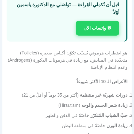
قَبل أن تُكمِلي القِراءة — تَواصَلي مع الدكتورة ياسمين
أوّلاً
💬 واتساب الآن
هو اضطراب هرموني يُسبّب تكوّن أكياس صغيرة (Follicles)
متعدّدة في المبايض، مع زيادة في هرمونات الذكورة (Androgens)
وعدم انتظام الإباضة.
الأعراض الـ 10 الأكثر شيوعاً
دورات شهريّة غير منتظمة
(أكثر من 35 يوماً أو أقلّ من 21)
زيادة شعر الجسم والوجه
(Hirsutism)
حبّ الشباب المُتكرّر
خاصّةً في الذقن والظهر
زيادة الوزن
خاصّةً في منطقة البطن