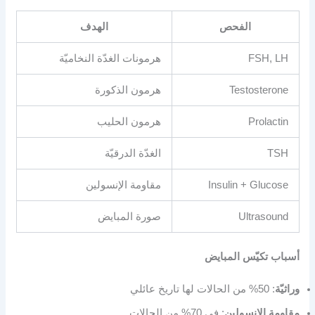
الفحص
الهدف
FSH, LH
هرمونات الغدّة النخاميّة
Testosterone
هرمون الذكورة
Prolactin
هرمون الحليب
TSH
الغدّة الدرقيّة
Insulin + Glucose
مقاومة الإنسولين
Ultrasound
صورة المبايض
أسباب تكيّس المبايض
وراثيّة
: 50% من الحالات لها تاريخ عائلي
مقاومة الإنسولين
: في 70% من الحالات