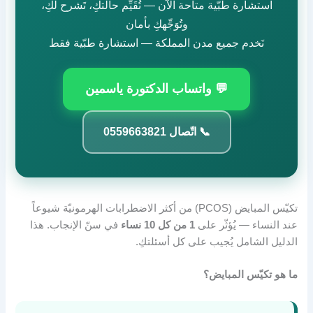
استشارة طبّية متاحة الآن — تُقَيِّم حالتكِ، تَشرح لكِ،
وتُوَجِّهكِ بأمان
نَخدم جميع مدن المملكة — استشارة طبّية فقط
💬 واتساب الدكتورة ياسمين
📞 اتّصال 0559663821
تكيّس المبايض (PCOS) من أكثر الاضطرابات الهرمونيّة شيوعاً
عند النساء — يُؤثّر على
1 من كل 10 نساء
في سنّ الإنجاب. هذا
الدليل الشامل يُجيب على كل أسئلتكِ.
ما هو تكيّس المبايض؟