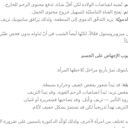
م
: تُشبه انقباضات الولادة لكن أقلّ شدّة، تَدفع محتوى الرحم للخارج.
حم
: يَفتح القناة التَناسليّة لتَسهيل خروج محتوى الحمل.
لدمويّة
: يَزيد التَدفّق الدمَوي إلى المنطقة، ولذلك يَرافق سايتوتيك نَزيف.
عل ميزوبروستول فعّالاً، لكنّها أيضاً السَبب في أنّ تَناوله بدون فحص طب
اً.
 حبوب الإجهاض على الجسم
سايتوتك يَمرّ بأربع مراحل تُلاحظها المرأة:
: قد يَبدأ شعور بمَغص خَفيف وحرارة بسيطة.
لمغص يَزيد، تَبدأ انقباضات الرحم القوية، وقد يَبدأ النَزيف.
ُروة التَأثير — نَزيف وكُتل، وقد يَصاحبها قشعريرة أو غَثيان.
النَزيف يَهدأ تَدريجياً لكن قد يَستمرّ بشكل خفيف لأيّام.
د تَختلف من امرأة لأخرى، ولذلك تُؤكّد الدكتورة ياسمين على ضَرورة الم