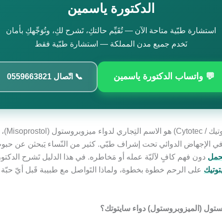
الدكتورة ياسمين
استشارة طبّية متاحة الآن — تُقَيِّم حالتكِ، تَشرح لكِ، وتُوَجِّهكِ بأمان
نَخدم جميع مدن المملكة — استشارة طبّية فقط
💬 واتساب الدكتورة ياسمين
📞 اتّصال 0559663821
سايتوتك (سايتوت
في الإجهاض الدوائي تحت إشراف طبّي. كثير من النّساء يَبحثن عن حبو
لحمل
دون فهم كافٍ لآليّة عمله أو مَخاطره. في هذا الدليل تَشرح الدكتو
توتيك
على الرحم خطوة بخطوة، ولماذا التَواصل مع طبيبة قَبل أيّ حبّة 
ستول (الميزوبروستول) دواء سايتوتك؟