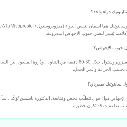
ايتوتيك دواء واحد؟
نعم، سايتوتك وسايتوتيك هما اسمان لن
كلاهما يُشير لنفس حبوب الإجهاض المعروفة.
ول حبوب الإجهاض؟
لف بحسب الجرعة وعُمر الحمل.
اول سايتوتيك بمفردي؟
ب الإجهاض دواء قوي يَتَطلّب فحص ومُتابعة. الدكتورة ياسمين تُؤكّد دائماً: 
نّب مضاعفات قد تَكون خَطيرة.