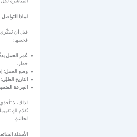
المباشرة لكل ح
لماذا التَواصل
قَبل أن تُفكّر
فحصها:
عُمر الحمل بدق
خَطر.
وَضع الحمل
: إ
التاريخ الطبّي
:
الجرعة الصَحي
لذلك، لا تَأخذي
تُقدّم لكِ تَقيي
لحالتكِ.
الأسئلة الشائ