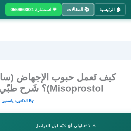
🏠 الرئيسية
📚 المقالات
💬 استشارة 0559663821
كيف تَعمل حبوب الإجهاض (ساي
Misoprostol)؟ شَرح طبّي شامل
By
الدكتورة ياسمين
/
⚠️ لا تَتَناولي أيّ حَبّة قَبل التَواصل