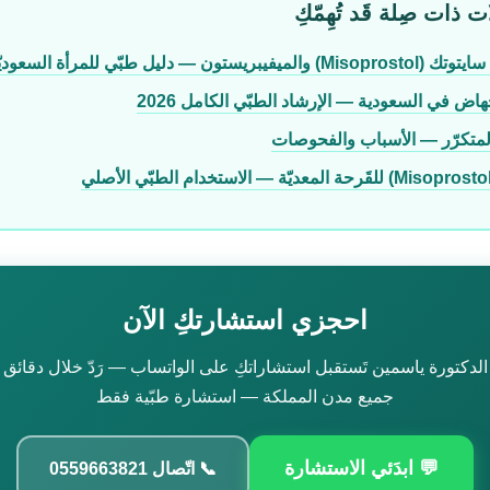
ت ذات صِلة قَد تُهِمّكِ
فيبريستون — دليل طبّي للمرأة السعوديّة
اض في السعودية — الإرشاد الطبّي الكامل 2026
لمتكرّر — الأسباب والفحوصات
احجزي استشارتكِ الآن
الدكتورة ياسمين تَستقبل استشاراتكِ على الواتساب — رَدّ خلال دقائق
جميع مدن المملكة — استشارة طبّية فقط
💬 ابدَئي الاستشارة
📞 اتّصال 0559663821