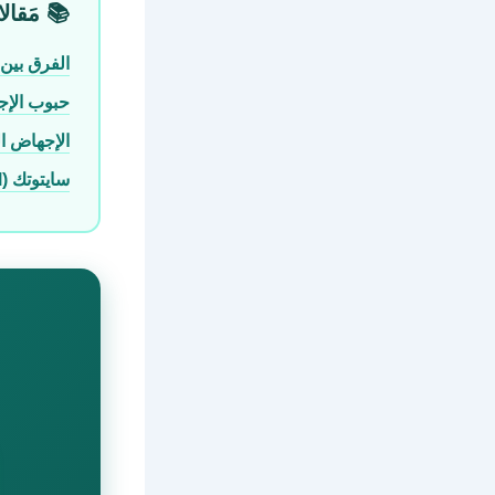
📚 مَقالا
الفرق بين سايتوتك (Misoprostol) والمي
حبوب الإجه
الإجهاض ا
سايتوتك (Misoprostol) للقَرحة المعديّة — الاستخدام الطبّي الأصلي