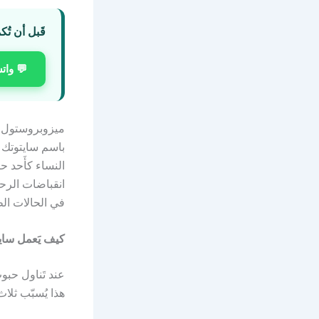
قَبل أن تُك
💬 وات
باسم سايتوتك أ
النساء كأَحد ح
انقباضات الرحم
في الحالات الط
كيف يَعمل ساي
عند تَناول حبو
هذا يُسبّب ثلاث 