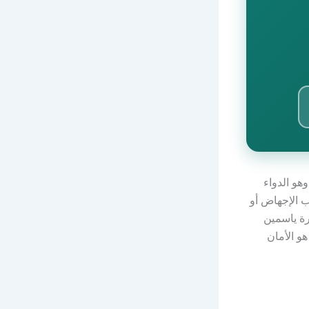
يك / Cytotec) هو الاسم التِجاري لدواء ميزوبروستول (Misoprostol)، وهو الدواء
ب الإجهاض أو
رة ياسمين
هو الأمان