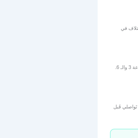
َفس الدواء (ميزوبروستول / Misoprostol). الاختلاف في
عادةً يَبدأ تَأثير ميزوبروستول خلال 30-60 دقيقة من التَناول، وذُروة المفعول بين الساعة 3 والـ 6.
تَواصلي قَبل