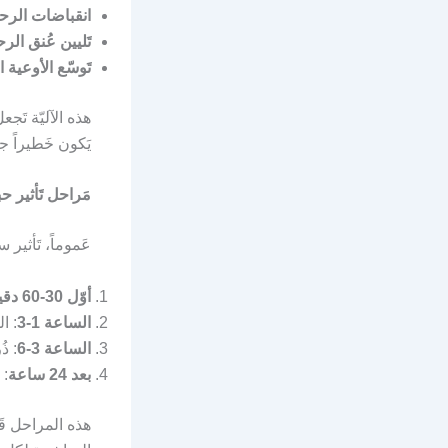
انقباضات الرح
تَليين عُنق الر
تَوسّع الأوعية ا
هذه الآليّة تَج
يَكون خَطيراً جدّ
مَراحل تَأثير
عَموماً، تَأثير 
أوّل 30-60 دقيقة
الساعة 1-3
: ا
الساعة 3-6
: ذ
بعد 24 ساعة
: 
هذه المراحل قَ