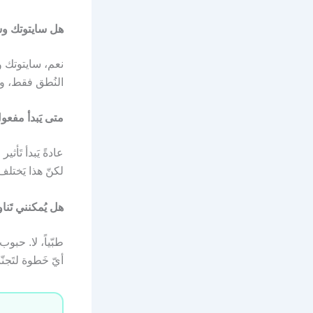
هل سايتوتك وس
النُطق فقط، و
متى يَبدأ مفع
لكنّ هذا يَخت
هل يُمكنني تَن
طبّياً، لا. حبو
أيّ خَطوة لتَج