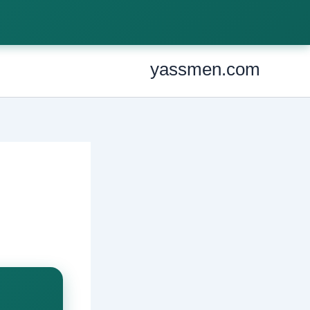
Ski
t
conten
yassmen.com