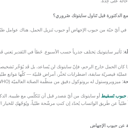
الة على حِدة.
 مع الدكتورة قبل تَناول سايتوتك ضَروري؟
ي في أيّ حبّة من حبوب الإجهاض أو حبوب تَنزيل الحمل، هناك عوامل طبّ
ّة
: تَأثير سايتوتيك يَختلف جذرياً حسب الأسبوع. خَطأ في التَقدير يَعني ف
ذا كان الحمل خارج الرحم، فإنّ سايتوتك لن يُساعد، بل قَد يُؤخّر تَشخيصاً ق
 عمليّة قيصريّة سابقة، اضطرابات تَخثّر، أمراض قلبيّة — كلّها مَوانع طبّي
حة
: ميزوبروستول له بروتوكول دقيق من منظّمة الصحّة العالميّة (WHO).
حبوب تَسقيط
أو سايتوتك من أيّ مَصدر قبل أن تَتَكلّمي مع طبيبة. الد
ماً طبّياً عن طَريق الواتساب يُحدّد إن كنتِ مرشّحة طبّياً، ويُوَجّهكِ للخيار ا
عة عن حبوب الإجهاض