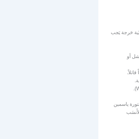
ية حَرجة يَجب
َشل أو
اتلاً.
ة.
كتورة ياسمين
لأَنسَب