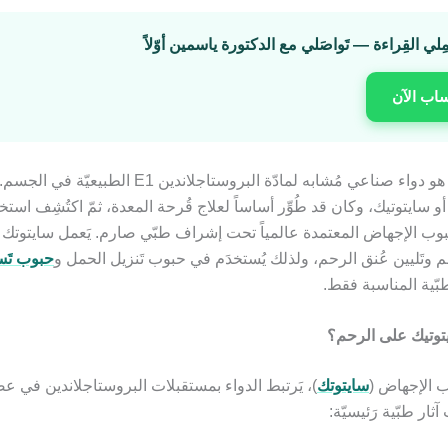
مِلي القِراءة — تَواصَلي مع الدكتورة ياسمين أوّلاً
ساب الآن
ميزوبروستول هو دواء صناعي مُشابه لمادّة البروستاجلاندين E1 
و سايتوتيك، وكان قد طُوِّر أساساً لعلاج قُرحة المعدة، ثمّ اكتُشِف اس
بوب الإجهاض المعتمدة عالمياً تحت إشراف طبّي صارم. يَعمل سايتوتك ب
 وتَليين عُنق الرحم، ولذلك يُستخدَم في حبوب تَنزيل الحمل و
حبوب تَ
بّية المناسبة فقط.
توتيك على الرحم؟
ب الإجهاض (
سايتوتك
)، يَرتبط الدواء بمستقبلات البروستاجلاندين في ع
آثار طبّية رَئيسيّة: