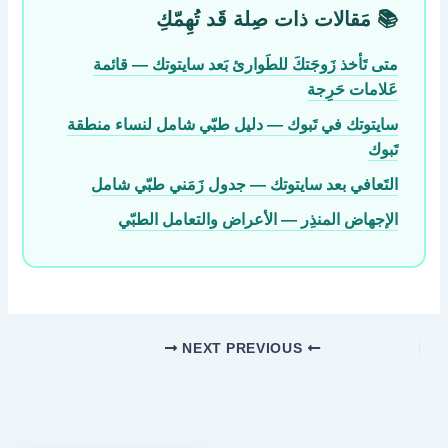
📚 مَقالات ذات صِلة قَد تُهِمّكِ
متى تَأخذ زَوجَتكَ للطَوارئ بَعد سايتوتك — قائمة
عَلامات حَرِجة
سايتوتك في تَبوك — دليل طبّي شامل لنساء منطقة
تَبوك
التَعافي بعد سايتوتك — جدول زَمَني طبّي شامل
الإجهاض المنذِر — الأعراض والتعامل الطبّي
NEXT
PREVIOUS