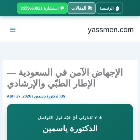
Ski
📚 المقالات
🏠 الرئيسية
💬 استشارة 0559663821
t
conten
yassmen.com
الإجهاض الآمن في السعودية —
الإطار الطبّي والإرشادي
By
الدكتورة ياسمين
/
April 27, 2026
⚠️ لا تَتَناولي أيّ حَبّة قَبل التَواصل
الدكتورة ياسمين