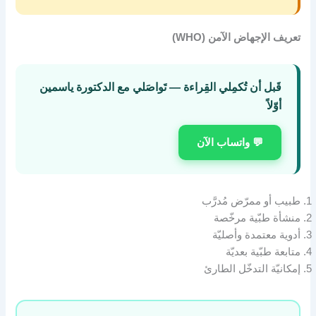
تعريف الإجهاض الآمن (WHO)
قَبل أن تُكمِلي القِراءة — تَواصَلي مع الدكتورة ياسمين
أوّلاً
💬 واتساب الآن
طبيب أو ممرّض مُدرَّب
منشأة طبّية مرخّصة
أدوية معتمدة وأصليّة
متابعة طبّية بعديّة
إمكانيّة التدخّل الطارئ