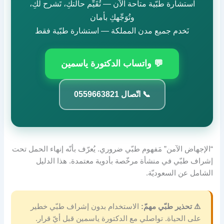
استشارة طبّية متاحة الآن — تُقَيِّم حالتكِ، تَشرح لكِ،
وتُوَجِّهكِ بأمان
نَخدم جميع مدن المملكة — استشارة طبّية فقط
💬 واتساب الدكتورة ياسمين
📞 اتّصال 0559663821
“الإجهاض الآمن” مَفهوم طبّي ضروري. يُعرّف بأنّه إنهاء الحمل تحت
إشراف طبّي في منشأة مرخّصة بأدوية معتمدة. هذا الدليل
الشامل عن السعوديّة.
⚠️ تحذير طبّي مهمّ:
الاستخدام بدون إشراف طبّي خطير
على الحياة. تواصلي مع الدكتورة ياسمين قبل أيّ قرار.