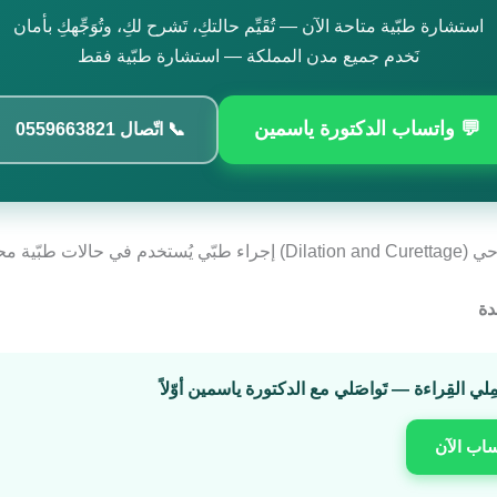
استشارة طبّية متاحة الآن — تُقَيِّم حالتكِ، تَشرح لكِ، وتُوَجِّهكِ بأمان
نَخدم جميع مدن المملكة — استشارة طبّية فقط
💬 واتساب الدكتورة ياسمين
📞 اتّصال 0559663821
 حالات طبّية محدّدة.
دة
مِلي القِراءة — تَواصَلي مع الدكتورة ياسمين أوّلاً
ساب الآن