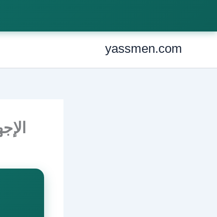
Ski
t
conten
yassmen.com
الإجهاض ا