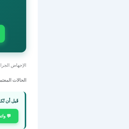
الإجهاض الجراحي (Dilation and Curettage) إجراء طبّي يُستخدم في
الحالات المعتم
قَبل أن تُك
💬 وات