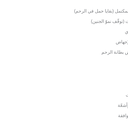
لمكتمل (بقايا حمل في الرحم)
 (توقّف نموّ الجنين)
ي
لإجهاض
 بطانة الرحم
شعّة
وافقة