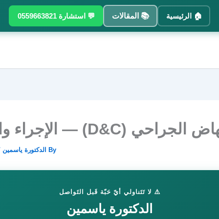
🏠 الرئيسية
📚 المقالات
💬 استشارة 0559663821
لجراحي (D&C) — الإجراء والتَعافي
By
الدكتورة ياسمين
/
⚠️ لا تَتَناولي أيّ حَبّة قَبل التَواصل
الدكتورة ياسمين