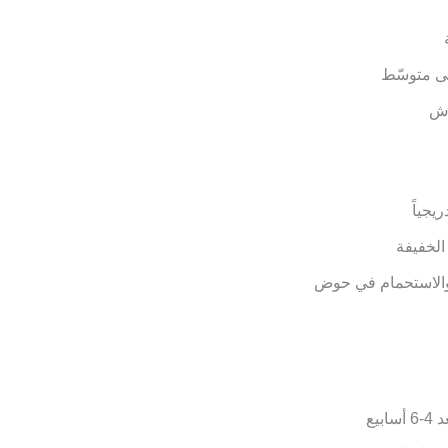
ى متوسّط
اش
يجياً
الخفيفة
 والاستحمام في حوض
بيع