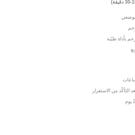
 موضعي
رحم
م بأداة طبّية
يغ
 التَأكّد من الاستقرار