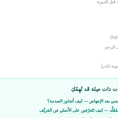
د قبل الدورة
 الرحم
وبة (نادر)
ت ذات صِلة قَد تُهِمّكِ
فسي بعد الإجهاض — كيف أتجاوز الصدمة؟
ُقَلَّد — كيف تَتَعرّفين على الأَصلي مَن المَزيَّف