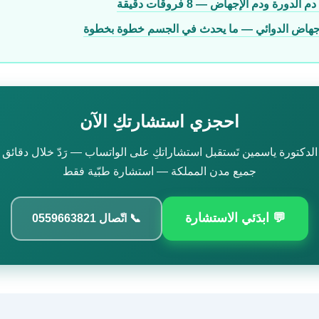
الدورة ودم الإجهاض — 8 فروقات دقيقة
جهاض الدوائي — ما يحدث في الجسم خطوة بخطوة
احجزي استشارتكِ الآن
الدكتورة ياسمين تَستقبل استشاراتكِ على الواتساب — رَدّ خلال دقائق
جميع مدن المملكة — استشارة طبّية فقط
💬 ابدَئي الاستشارة
📞 اتّصال 0559663821