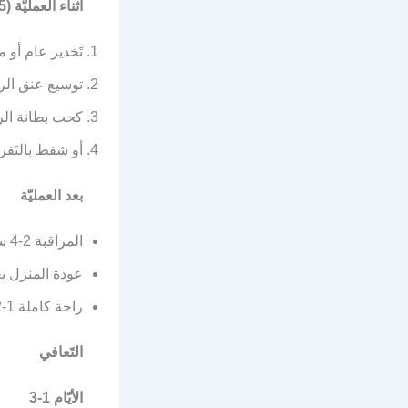
أثناء العمليّة (15-30 دقيقة)
تَخدير عام أو
توسيع عنق ال
كحت بطانة الرح
أو شفط بالتَفر
بعد العمليّة
المراقبة 2-4 ساعات
عودة المنزل بعد
راحة كاملة 1-2 يوم
التَعافي
الأيّام 1-3