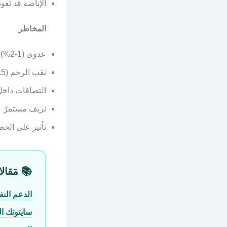
الإباضة قد تَعو
المخاطر
عدوى (1-2%)
ثقب الرحم (0.5%)
التصاقات داخل
نزيف مستمرّ
تَأثير على الخص
📚 مَقالا
الدعم الن
سايتوتك الم