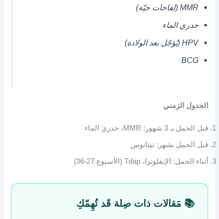
MMR (لقاحات حيّة)
جدري الماء
HPV (يُؤجّل بعد الولادة)
BCG
الجدول الزمني
قبل الحمل بـ 3 شهور: MMR، جدري الماء
قبل الحمل بشهر: تيتانوس
أثناء الحمل: الإنفلونزا، Tdap (الأسبوع 27-36)
📚 مَقالات ذات صِلة قَد تُهِمّكِ