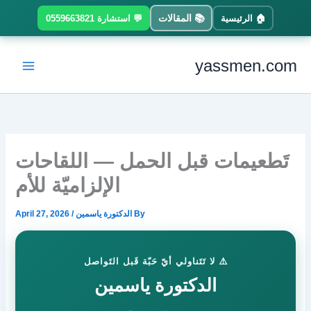
Ski
📚 المقالات
🏠 الرئيسية
💬 استشارة 0559663821
t
conten
yassmen.com
تَطعيمات قبل الحمل — اللقاحات
الإلزاميّة للأم
By
الدكتورة ياسمين
/
April 27, 2026
⚠️ لا تَتَناولي أيّ حَبّة قَبل التَواصل
الدكتورة ياسمين