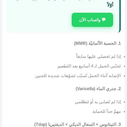
أوّلاً
💬 واتساب الآن
1. الحصبة الألمانيّة (MMR)
إذا لم تَحصلي عليها سابقاً
تَجنّبي الحمل لـ 4 أسابيع بعد التَطعيم
الإصابة أثناء الحمل تُسبّب تَشوّهات شديدة للجنين
2. جدري الماء (Varicella)
إذا لم تُصابي به أو تَتطعّمي
مهمّ جداً للحماية
3. التيتانوس + السعال الديكي + الديفتيريا (Tdap)