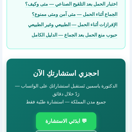
اختبار الحمل بعد التلقيح الصناعي — متى وكيف؟
الجماع أثناء الحمل — متى آمن ومتى ممنوع؟
الإفرازات أثناء الحمل — الطبيعي وغير الطبيعي
حبوب منع الحمل بعد الجماع — الدليل الكامل
احجزي استشارتكِ الآن
الدكتورة ياسمين تَستقبل استشاراتكِ على الواتساب —
رَدّ خلال دقائق
جميع مدن المملكة — استشارة طبّية فقط
💬 ابدَئي الاستشارة