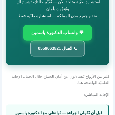
استشارة طبّية متاحة الآن — تُقَيِّم حالتكِ، تَشرح لكِ،
وتُوَجِّهكِ بأمان
نَخدم جميع مدن المملكة — استشارة طبّية فقط
💬 واتساب الدكتورة ياسمين
📞 اتّصال 0559663821
كثير من الأزواج يَتساءلون عن أمان الجماع خلال الحمل. الإجابة
العلميّة الواضحة هنا.
الإجابة المباشرة
قَبل أن تُكمِلي القِراءة — تَواصَلي مع الدكتورة ياسمين