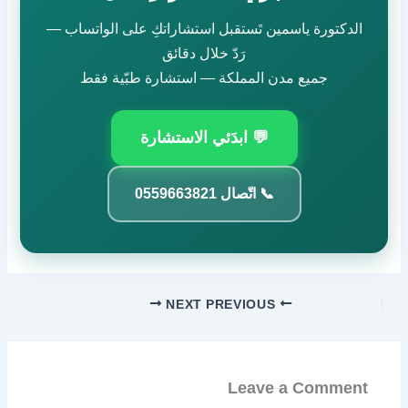
الدكتورة ياسمين تَستقبل استشاراتكِ على الواتساب —
رَدّ خلال دقائق
جميع مدن المملكة — استشارة طبّية فقط
💬 ابدَئي الاستشارة
📞 اتّصال 0559663821
NEXT
PREVIOUS
Leave a Comment