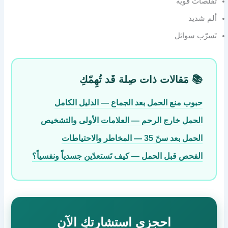
تقلّصات قويّة
ألم شديد
تَسرّب سوائل
📚 مَقالات ذات صِلة قَد تُهِمّكِ
حبوب منع الحمل بعد الجماع — الدليل الكامل
الحمل خارج الرحم — العلامات الأولى والتشخيص
الحمل بعد سنّ 35 — المخاطر والاحتياطات
الفحص قبل الحمل — كيف تَستعدّين جسدياً ونفسياً؟
احجزي استشارتكِ الآن