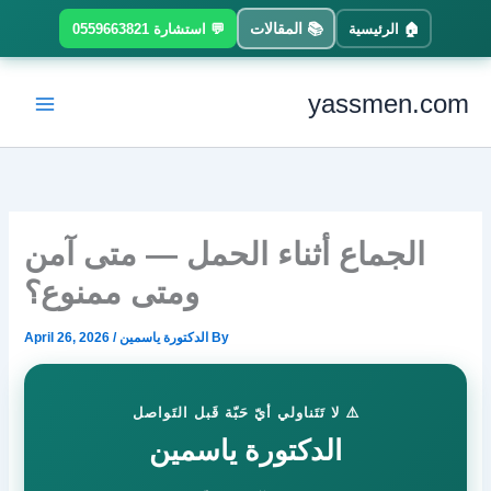
Ski
📚 المقالات
🏠 الرئيسية
💬 استشارة 0559663821
t
conten
yassmen.com
الجماع أثناء الحمل — متى آمن
ومتى ممنوع؟
By
الدكتورة ياسمين
/
April 26, 2026
⚠️ لا تَتَناولي أيّ حَبّة قَبل التَواصل
الدكتورة ياسمين