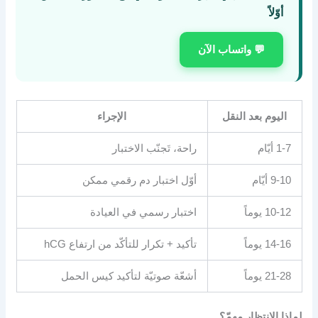
أوّلاً
💬 واتساب الآن
اليوم بعد النقل
الإجراء
1-7 أيّام
راحة، تَجنّب الاختبار
9-10 أيّام
أوّل اختبار دم رقمي ممكن
10-12 يوماً
اختبار رسمي في العيادة
14-16 يوماً
تأكيد + تكرار للتأكّد من ارتفاع hCG
21-28 يوماً
أشعّة صوتيّة لتأكيد كيس الحمل
لماذا الانتظار مهمّ؟