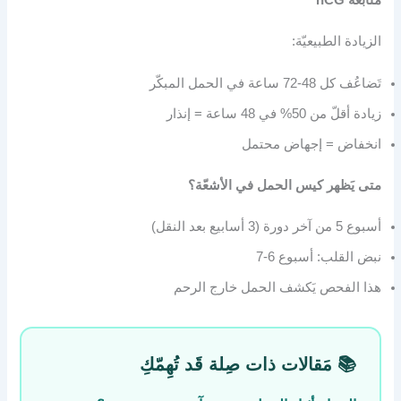
الزيادة الطبيعيّة:
تَضاعُف كل 48-72 ساعة في الحمل المبكّر
زيادة أقلّ من 50% في 48 ساعة = إنذار
انخفاض = إجهاض محتمل
متى يَظهر كيس الحمل في الأشعّة؟
أسبوع 5 من آخر دورة (3 أسابيع بعد النقل)
نبض القلب: أسبوع 6-7
هذا الفحص يَكشف الحمل خارج الرحم
📚 مَقالات ذات صِلة قَد تُهِمّكِ