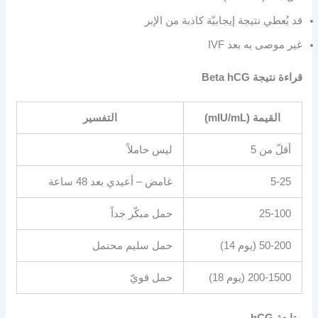
قد يُعطي نتيجة إيجابيّة كاذبة من الإبر
غير موصى به بعد IVF
قراءة نتيجة Beta hCG
القيمة (mIU/mL)
التفسير
أقلّ من 5
ليس حاملاً
5-25
غامض – أعيدي بعد 48 ساعة
25-100
حمل مبكّر جداً
50-200 (يوم 14)
حمل سليم محتمل
200-1500 (يوم 18)
حمل قويّ
متابعة hCG