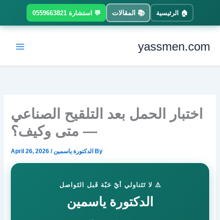
Ski
📚 المقالات
🏠 الرئيسية
💬 استشارة 0559663821
t
conten
yassmen.com
اختبار الحمل بعد التلقيح الصناعي
— متى وكيف؟
By
الدكتورة ياسمين
/
April 26, 2026
⚠️ لا تَتَناولي أيّ حَبّة قَبل التَواصل
الدكتورة ياسمين