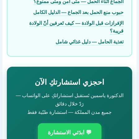
الجماع أثناء الحمل — متى آمن ومتى ممنوع؟
حبوب منع الحمل بعد الجماع — الدليل الكامل
الإفرازات قبل الولادة — كيف تَعرفين أنّ الولادة
قريبة؟
تغذية الحامل — دليل غذائي شامل
احجزي استشارتكِ الآن
الدكتورة ياسمين تَستقبل استشاراتكِ على الواتساب —
رَدّ خلال دقائق
جميع مدن المملكة — استشارة طبّية فقط
💬 ابدَئي الاستشارة