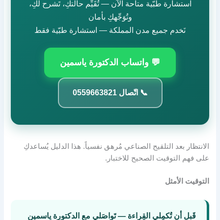
استشارة طبّية متاحة الآن — تُقَيِّم حالتكِ، تَشرح لكِ،
وتُوَجِّهكِ بأمان
نَخدم جميع مدن المملكة — استشارة طبّية فقط
💬 واتساب الدكتورة ياسمين
📞 اتّصال 0559663821
الانتظار بعد التلقيح الصناعي مُرهق نفسياً. هذا الدليل يُساعدكِ
على فهم التوقيت الصحيح للاختبار.
التوقيت الأمثل
قَبل أن تُكمِلي القِراءة — تَواصَلي مع الدكتورة ياسمين