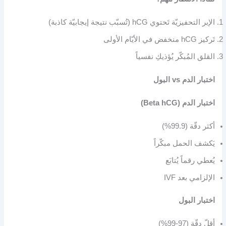
الإبر التحفيزيّة تَحتوي hCG (تُسبّب نتيجة إيجابيّة كاذبة)
تَركيز hCG منخفض في الأيّام الأولى
القلق المُبكّر يُؤذيكِ نفسياً
اختبار الدم vs البول
اختبار الدم (Beta hCG)
أكثر دقّة (99.9%)
يَكشف الحمل مبكّراً
يُعطي رقماً يُتابَع
الإلزامي بعد IVF
اختبار البول
أقلّ دقّة (97-99%)