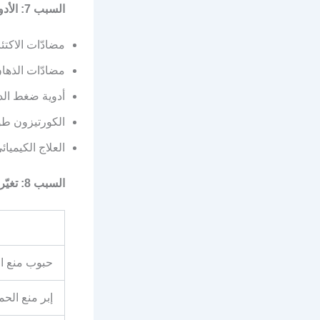
السبب 7: الأدوية
مضادّات الاكتئاب (s
مضادّات الذها
أدوية ضغط الد
الكورتيزون طو
العلاج الكيميائ
السبب 8: تغيّر وسائل منع الحمل
حبوب منع ا
إبر منع الح