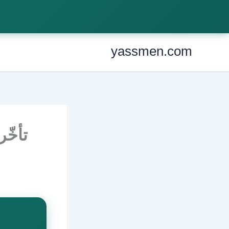
Ski
t
conten
yassmen.com