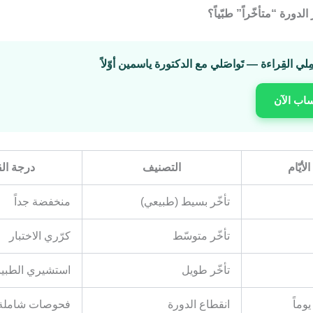
 الدورة “متأخّراً” طبّياً؟
مِلي القِراءة — تَواصَلي مع الدكتورة ياسمين أوّلاً
ساب الآن
لأيّام
التصنيف
درجة ال
تأخّر بسيط (طبيعي)
منخفضة جداً
تأخّر متوسّط
كرّري الاختبار
تأخّر طويل
استشيري الطبيب
انقطاع الدورة
فحوصات شاملة