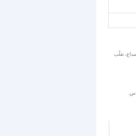
صداع، تقلّب