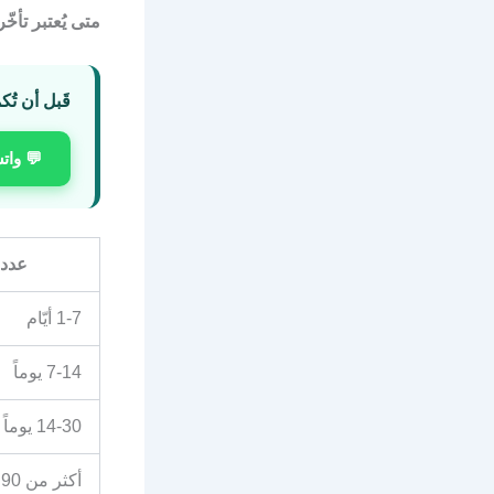
متى يُعتبر تأخّر
قَبل أن تُك
💬 وات
عدد ا
1-7 أيّام
7-14 يوماً
14-30 يوماً
أكثر من 90 يوماً