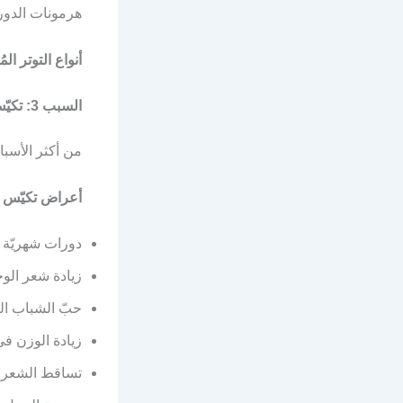
هرمونات الدور
أنواع التوتر المُ
السبب 3: تكيّس المبايض (PCOS)
من أكثر الأسبا
أعراض تكيّس ا
دورات شهريّة 
زيادة شعر الو
حبّ الشباب الم
زيادة الوزن ف
تساقط الشعر