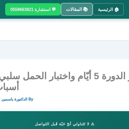
🏠 الرئيسية
📚 المقالات
💬 استشارة 0559663821
أسباب
By
الدكتورة ياسمين
/
⚠️ لا تَتَناولي أيّ حَبّة قَبل التَواصل