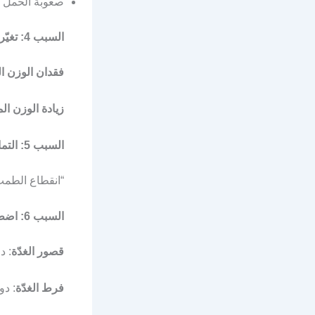
صعوبة الحمل
السبب 4: تغيّر الوزن المفاجئ
فقدان الوزن ا
زيادة الوزن ال
السبب 5: التمارين المُكثّفة
“انقطاع الطمث الناتج 
السبب 6: اضطرابات الغدّة الدرقيّة
قصور الغدّة
: د
فرط الغدّة
: دو