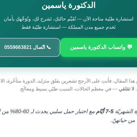
الدكتورة ياسمين
استشارة طبّية متاحة الآن — تُقَيِّم حالتكِ، تَشرح لكِ، وتُوَجِّهكِ بأمان
نَخدم جميع مدن المملكة — استشارة طبّية فقط
💬 واتساب الدكتورة ياسمين
📞 اتّصال 0559663821
 هذا المقال، فأنتِ على الأرجح تشعرين بقلق متزايد. الدورة متأخّرة، الا
.
لا تقلقي
— في معظم الحالات، السبب طبّي بسيط ومعالَج.
ة الشهريّة
5-7 أيّام
مع اختبار حمل سلبي يحدث
ن حياتهنّ.