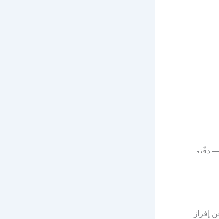
د 3-5 أيّام بأوّل بول صباحي. أو اعملي اختبار دم رقمي (Beta hCG) — دقّته
اء (Hypothalamus) المسؤول عن إفراز