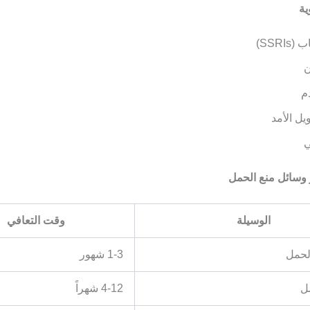
SSRI)
ن
م
يل الأمد
ي
الوسيلة
وقت التعافي
لحمل
1-3 شهور
مل
4-12 شهراً