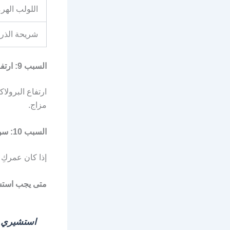
اللولب الهر
شريحة الذرا
السبب 9: ارتفاع هرمون الحليب
ارتفاع البرولا
مزاج.
السبب 10: سنّ اليأس المبكّر
إذا كان عمركِ 35-45 سنة وتعانين تأخّراً مُتكرّراً، قد تكونين في مرحلة ما قبل سنّ اليأس
متى يجب استشا
استشيري طب