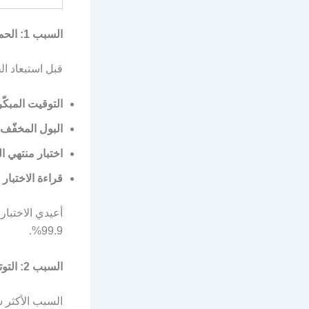
السبب 1: الحمل مع نتيجة سلبيّة كاذبة
قبل استبعاد الح
التوقيت المبكّر
البول المخفّف
اختبار منتهي ال
قراءة الاختبار
99.9%.
السبب 2: التوتر والإجهاد النفسي