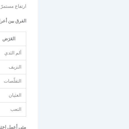
ارتفاع مستمرّ بمعدّل 0.3-0.5 درجة لمدّة تتجاوز 
الفرق بين أعر
العَرَض
ألم الثدي
النزيف
التقلّصات
الغثيان
التعب
متى أعمل اختب