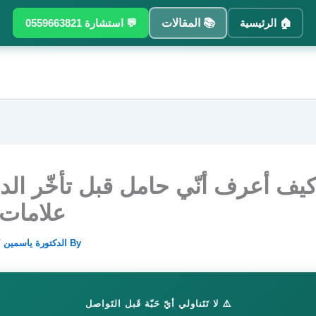
🏠 الرئيسية
📚 المقالات
💬 استشارة 0559663821
علامات 
By
الدكتورة ياسمين
/
⚠️ لا تَتَناولي أيّ حَبّة قَبل التَواصل