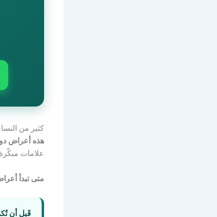
كثير من النساء
هذه أعراض دور
علامات مبكّرة 
متى تبدأ أعرا
قَبل أن تُك