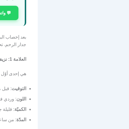
💬 وات
جدار الرحم. تح
العلامة 1: نزيف الانغراس
هي إحدى أوّل ا
التوقيت
: قبل موعد ا
اللون
: وردي فا
الكميّة
: قليلة جد
المدّة
: من ساع