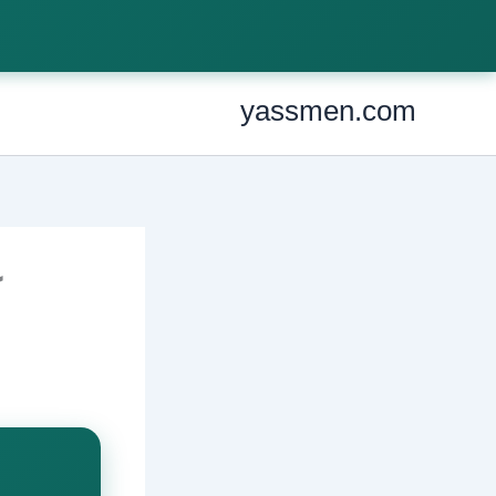
Ski
t
conten
yassmen.com