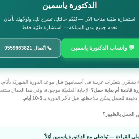
الدكتورة ياسمين
استشارة طبّية متاحة الآن — تُقَيِّم حالتكِ، تَشرح لكِ، وتُوَجِّهكِ بأمان
نَخدم جميع مدن المملكة — استشارة طبّية فقط
💬 واتساب الدكتورة ياسمين
📞 اتّصال 0559663821
 يَشعُرن بتغيّرات غريبة في أجسامهنّ قبل موعد الدورة الشهريّة بأيّام،
ة قادمة أم بداية حمل؟
دقيقة للحمل يمكن ملاحظتها قبل تأخّر الدورة بـ
5-10 أيام
.
ض الحمل بالظهور؟
مِلي القِراءة — تَواصَلي مع الدكتورة ياسمين أوّلاً