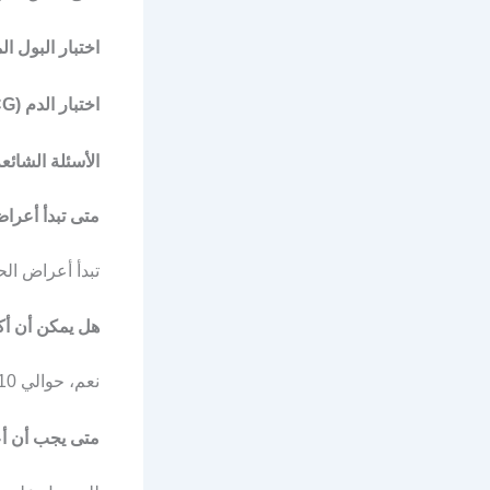
اختبار البول ال
اختبار الدم (Beta hCG)
الأسئلة الشائع
متى تبدأ أعرا
تبدأ أعراض الحمل المبكّرة بين 6-14 يوماً 
هل يمكن أن أكو
نعم، حوالي 10-15% من النساء لا يلاحظن أيّ أعراض في الأسابيع الأولى.
متى يجب أن أع