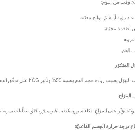
ّ وقت من اليوم:
ند رؤية أو شمّ روائح معيّنة
 أطعمة محبّبة
غريبة
 الفم
ل بسبب زيادة حجم الدم بنسبة 50% وتأثير hCG على تدفّق الدم.
ونيّة تؤثّر على المزاج: بكاء سريع، غضب غير مبرّر، قلق، تقلّبات سريعة.