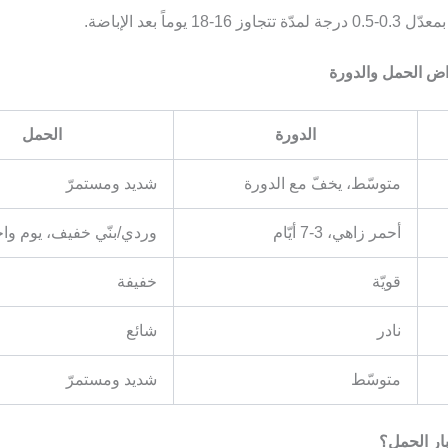
16-18 يوماً بعد الإباضة.
اض الحمل والدورة
الدورة
الحمل
متوسّط، يخفّ مع الدورة
شديد ومستمرّ
أحمر زاهي، 3-7 أيّام
وردي/بنّي خفيف، يوم واح
قويّة
خفيفة
نادر
شائع
متوسّط
شديد ومستمرّ
ار الحمل؟