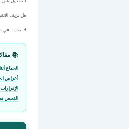
للحصول على نتيجة
هل نزيف الانغ
لا، يحدث في حوالي 25-30% فقط من 
📚 مَقالا
الجماع أث
أعراض الح
الإفرازات 
الفحص قبل