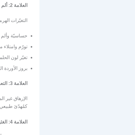
العلامة 2: ألم وتورّم الثدي
التغيّرات الهرم
حساسيّة وألم ع
تورّم وامتلاء 
تغيّر لون الحل
بروز الأوردة ال
العلامة 3: التعب والإرهاق الشديد
الإرهاق غير ال
كمُهدّئ طبيعي.
العلامة 4: الغثيان الصباحي المبكّر