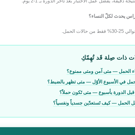
 دقيقة، يُفضّل عمل الاختبار بعد تأخّر الدورة بـ 1-2 يوم.
راس يحدث لكلّ النساء؟
حالات الحمل.
ت ذات صِلة قَد تُهِمّكِ
ناء الحمل — متى آمن ومتى ممنوع؟
مل في الأسبوع الأوّل — متى تظهر بالضبط؟
قبل الدورة بأسبوع — متى تَكون حملاً؟
 الحمل — كيف تَستعدّين جسدياً ونفسياً؟