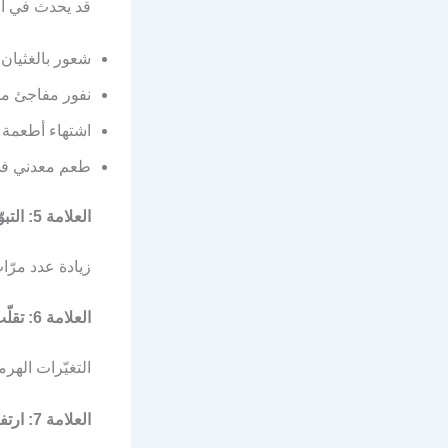
قد يحدث في أي
شعور بالغثيان ع
نفور مفاجئ من
اشتهاء أطعمة 
طعم معدني في
العلامة 5: التبوّل المتكرّر
زيادة عدد مرّات التبوّ
العلامة 6: تقلّب المزاج
التغيّرات الهرم
العلامة 7: ارتفاع درجة حرارة الجسم القاعديّة