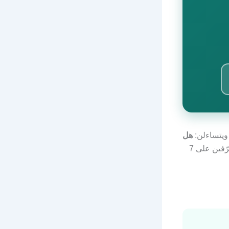
 ويتساءلن:
هل
الإجابة العلميّة موجودة، وفي هذا المقال ستتعرّفين على 7