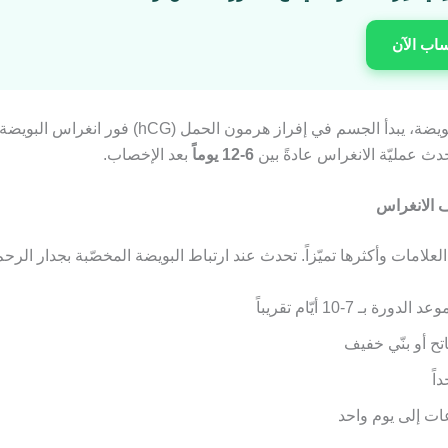
ساب الآن
بعد إخصاب البويضة، يبدأ الجسم في إفراز هرمون الحمل (CG
دث عمليّة الانغراس عادةً بين
6-12 يوماً
بعد الإخصاب.
لعلامات وأكثرها تميّزاً. تحدث عند ارتباط البويضة المخصّبة بجدار الرحم
لدورة بـ 7-10 أيّام تقريباً
تح أو بنّي خفيف
اً
ات إلى يوم واحد