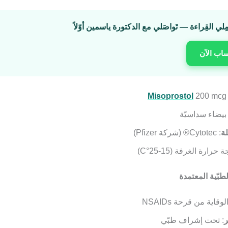
مِلي القِراءة — تَواصَلي مع الدكتورة ياسمين أوّلاً
ساب الآن
Misoprostol
200 mcg
بيضاء سداسيّة
لة
: Cytotec® (شركة Pfizer)
رارة الغرفة (15-25°C)
طبّية المعتمدة
الوقاية من قرحة NSAIDs
ر
: تحت إشراف طبّي