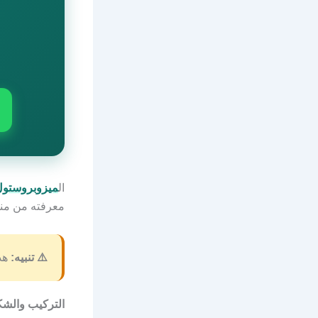
ال
ميزوبروستول
معرفته من منظ
⚠️ تنبيه:
هذا
التركيب والشك