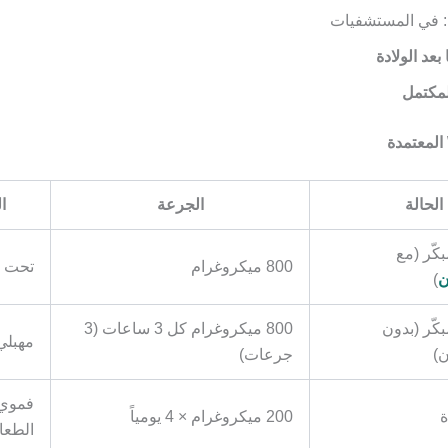
: في المستشفيات
بعد الولادة
لمكتمل
الحالة
الجرعة
ا
كّر (مع
800 ميكروغرام
تحت ا
ن
)
كّر (بدون
800 ميكروغرام كل 3 ساعات (3
مهبلي
ن)
جرعات)
فموي
ة
200 ميكروغرام × 4 يومياً
الطعا