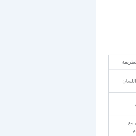
لطريقة
للسان
 مع
م