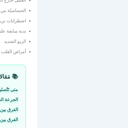
الحمل خارج الرح
الحساسيّة من ا
اضطرابات نزيف
ندبة سابقة عل
الربو الشديد
أمراض القلب 
📚 مَقالا
متى تَتّصل
الجرعة الصَحيحة لسايتوتك
الفرق بين
الفرق بين دم 