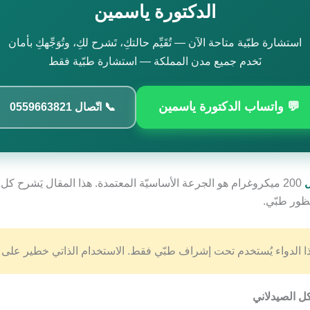
الدكتورة ياسمين
استشارة طبّية متاحة الآن — تُقَيِّم حالتكِ، تَشرح لكِ، وتُوَجِّهكِ بأمان
نَخدم جميع مدن المملكة — استشارة طبّية فقط
💬 واتساب الدكتورة ياسمين
📞 اتّصال 0559663821
200 ميكروغرام هو الجرعة الأساسيّة المعتمدة. هذا المقال يَشرح كل 
ور طبّي.
 الدواء يُستخدم تحت إشراف طبّي فقط. الاستخدام الذاتي خطير على ا
ل الصيدلاني