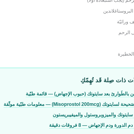
م (يَجب استبعاده أوّلاً)
لبروستاغلاندين
 وراثيّة
ى الرحم
الخطيرة
ت ذات صِلة قَد تُهِمّكِ
ين بالطَوارئ بعد سايتوتك (حبوب الإجهاض) — قائمة طبّية
 (Misoprostol 200mcg) — معلومات طبّية موثّقة
 سايتوتك والميزوبروستول والميفيبريستون
الدورة ودم الإجهاض — 8 فروقات دقيقة