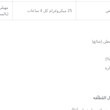
مهبلي
اض
25 ميكروغرام كل 4 ساعات
(بالم
بطن (شائع)
رة
 المُطلَقة