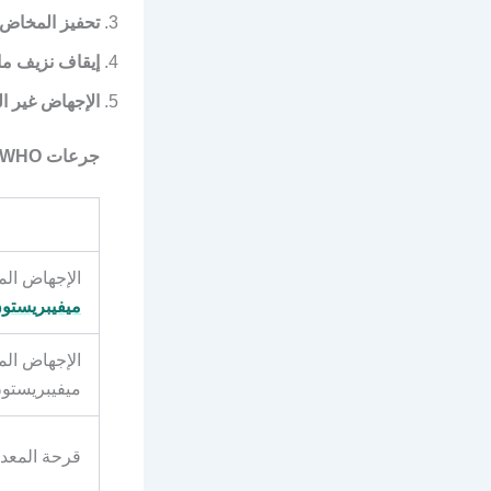
تحفيز المخاض
إيقاف نزيف ما 
الإجهاض غير ا
جرعات WHO المعتمدة
الإجهاض المب
ميفيبريستو
الإجهاض المب
ميفيبريستو
قرحة المعد