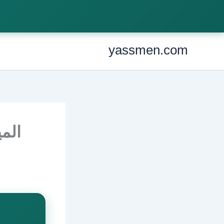
Ski
t
conten
yassmen.com