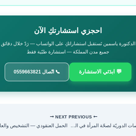
احجزي استشارتكِ الآن
الدكتورة ياسمين تَستقبل استشاراتكِ على الواتساب — رَدّ خلال دقائق
جميع مدن المملكة — استشارة طبّية فقط
💬 ابدَئي الاستشارة
📞 اتّصال 0559663821
NEXT
PREVIOUS
الفحوصات الدوريّة لصحّة المرأة في السعودية
الحمل العنقودي — التشخيص والعل