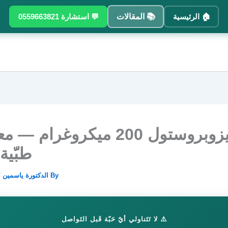
🏠 الرئيسية
📚 المقالات
💬 استشارة 0559663821
الميزوبروستول 200 ميكروغرام
طبّية
By
الدكتورة ياسمين
/
⚠️ لا تَتَناولي أيّ حَبّة قَبل التَواصل