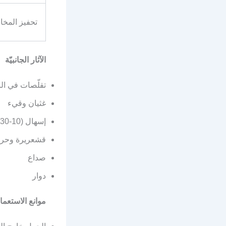
تحفيز المخ
الآثار الجانبيّة
تقلّصات في ال
غثيان وقيء
إسهال (10-30%)
قشعريرة وحرا
صداع
دوار
موانع الاستعمال