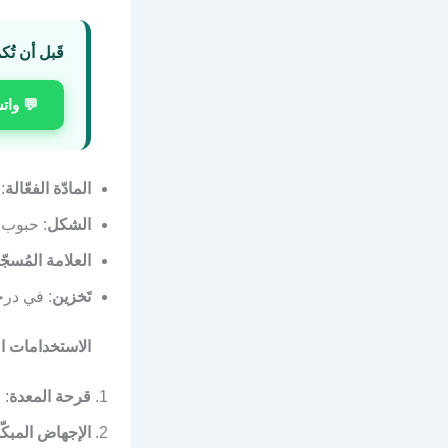
قَبل أن تُك
💬 وات
المادّة الفعّالة
:
الشكل
: حبوب 
العلامة المُسجّ
تَخزين
: في درجة ح
الاستخدامات ال
قرحة المعدة
: 
الإجهاض المبكّ