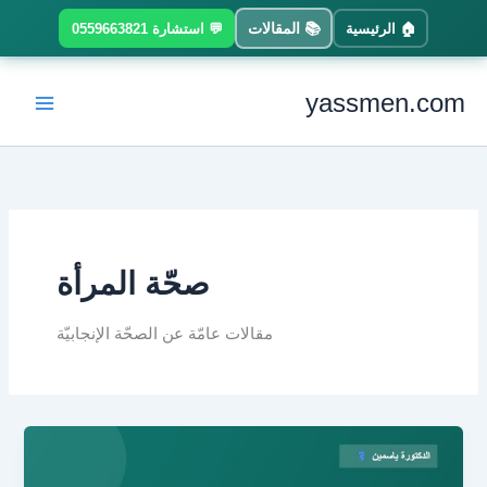
Ski
📚 المقالات
🏠 الرئيسية
💬 استشارة 0559663821
t
conten
yassmen.com
صحّة المرأة
مقالات عامّة عن الصحّة الإنجابيّة