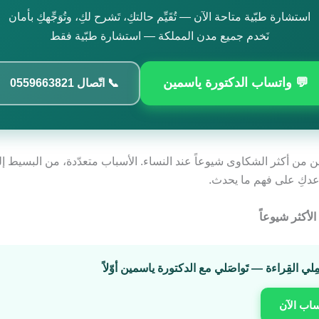
استشارة طبّية متاحة الآن — تُقَيِّم حالتكِ، تَشرح لكِ، وتُوَجِّهكِ بأمان
نَخدم جميع مدن المملكة — استشارة طبّية فقط
💬 واتساب الدكتورة ياسمين
📞 اتّصال 0559663821
 من أكثر الشكاوى شيوعاً عند النساء. الأسباب متعدّدة، من البسيط إل
اعدكِ على فهم ما يحدث.
مِلي القِراءة — تَواصَلي مع الدكتورة ياسمين أوّلاً
ساب الآن