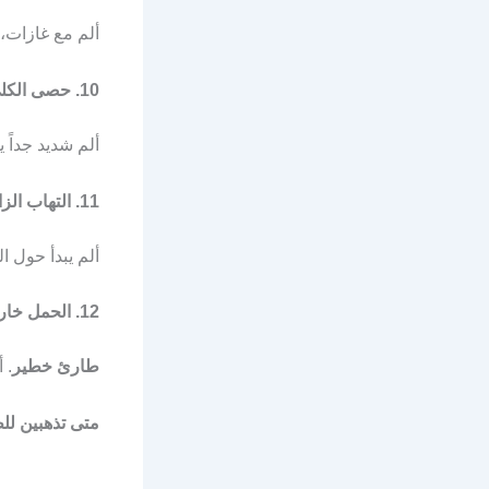
ألم مع غازات،
10. حصى الكلى
ألم شديد جداً 
11. التهاب الزائدة الدوديّة
ألم يبدأ حول ا
12. الحمل خارج الرحم
طارئ خطير
. 
متى تذهبين لل