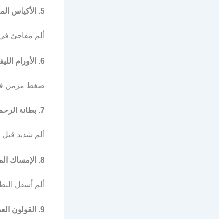
5. الأكياس المبيضيّة
ألم مفاجئ في 
6. الأورام الليفيّة
ضغط مزمن في 
7. بطانة الرحم المهاجرة
ألم شديد قبل وأ
8. الإمساك المزمن
ألم أسفل البطن 
9. القولون العصبي