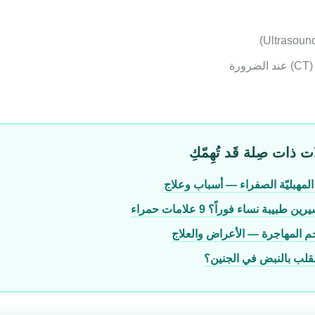
رة
ت ذات صِلة قَد تُهِمّكِ
المهبليّة الصفراء — أسباب وعلاج
طبيبة نساء فوراً؟ 9 علامات حمراء
حم المهاجرة — الأعراض والعلاج
القلب بالنبض في الجنين؟