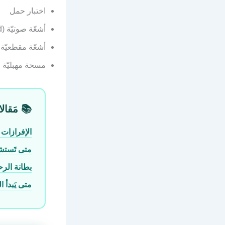
اختبار حمل
أشعّة صوتيّة (Ultrasound)
أشعّة مقطعيّة (CT) عند الضرو
مسحة مهبليّة
📚 مَقالا
الإفرازات 
متى تَستشيرين 
بطانة الر
متى يَبدأ 