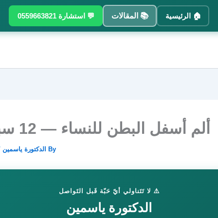
🏠 الرئيسية
📚 المقالات
💬 استشارة 0559663821
ألم أسفل البطن للنساء — 12 سبباً طبّياً
By
الدكتورة ياسمين
/
⚠️ لا تَتَناولي أيّ حَبّة قَبل التَواصل
الدكتورة ياسمين