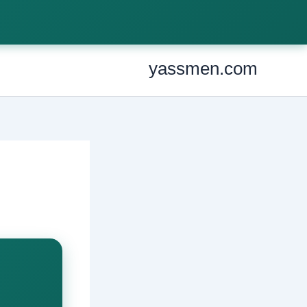
Ski
t
conten
yassmen.com