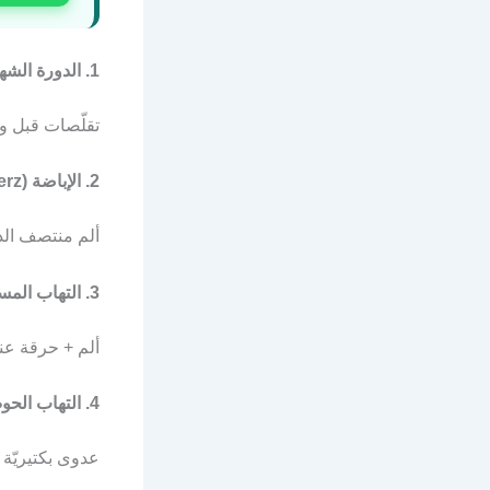
1. الدورة الشهريّة (Dysmenorrhea)
تقلّصات قبل وأثناء الد
2. الإباضة (Mittelschmerz)
ألم منتصف الدورة (يوم 14)، في ج
3. التهاب المسالك البوليّة
ألم + حرقة عند 
4. التهاب الحوض (PID)
عدوى بكتيريّة ف