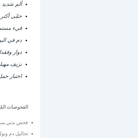
ألم شديد ج
حمّى أكثر من 38
قيء مستمر
دم في البو
دوار وفقد
نزيف مهبل
اختبار حمل
الفحوصات المُ
فحص بدني سر
تحاليل دم وبو