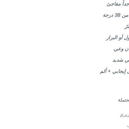
داً مفاجئ
 درجة
ّ
ل أو البراز
ان وعي
ي شديد
 إيجابي + ألم
حتملة
يري
ل