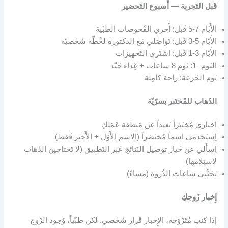
قَبل التَجربة — أُسبوع التَحضير
الأَيّام 7-5 قَبل: أَجري الفُحوصات الطبّية
الأَيّام 5-3 قَبل: تَواصَلي مَع الدكتورة لخُطّة شَخصيّة
الأَيّام 3-1 قَبل: اشتَري التَجهيزات
اليَوم -1: نَوم 8 ساعات + غِذاء جَيّد
يَوم الجَرعة: راحة كامِلة
الذَهاب للمُختَبر بسرّيّة
اختاري مُختَبراً بَعيداً عن مَنطقة عَمَلكِ
اِستَخدمي اسماً مُختَصَراً (الاسم الأَوّل + الأَخير فَقط)
اِسأَلي عن خَيار توصيل النَتائج عَبر التَطبيق (لا تَحتاجين الذَهاب
لاستِلامها)
تَجَنَّبي ساعات الذُروة (مساءً)
إِخبار زَوجكِ
إذا كنتِ مُتَزَوّجة، الإِخبار قَرار شَخصي. لكن طبّياً، وُجود الزَوج