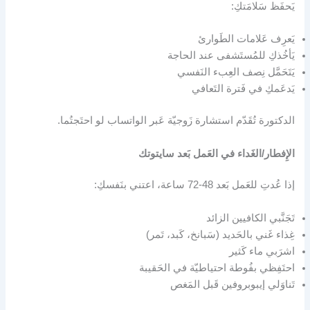
يَحفَظ سَلامَتكِ:
يَعرِف عَلامات الطَوارئ
يَأخُذكِ للمُستَشفى عند الحاجة
يَتَحَمَّل نِصف العِبء النَفسي
يَدعَمكِ في فَترة التَعافي
الدكتورة تُقَدّم استشارة زَوجيّة عَبر الواتساب لو احتَجتُما.
الإِفطار/الغَداء في العَمل بَعد سايتوتك
إذا عُدتِ للعَمل بَعد 48-72 ساعة، اعتني بنَفسكِ:
تَجَنَّبي الكافيين الزائد
غِذاء غَني بالحَديد (سَبانخ، كَبد، تَمر)
اشرَبي ماء كَثير
احتَفِظي بفُوطة احتياطيّة في الحَقيبة
تَناوَلي إيبوبروفين قَبل المَغص