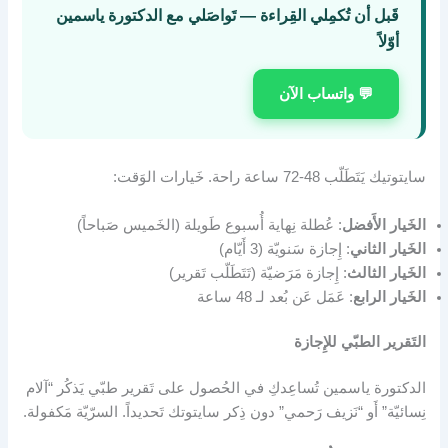
قَبل أن تُكمِلي القِراءة — تَواصَلي مع الدكتورة ياسمين
أوّلاً
💬 واتساب الآن
سايتوتيك يَتَطَلّب 48-72 ساعة راحة. خَيارات الوَقت:
الخَيار الأَفضل
: عُطلة نِهاية أُسبوع طَويلة (الخَميس صَباحاً)
الخَيار الثاني
: إِجازة سَنويّة (3 أَيّام)
الخَيار الثالث
: إِجازة مَرَضيّة (تَتَطَلّب تَقرير)
الخَيار الرابع
: عَمَل عَن بُعد لـ 48 ساعة
التَقرير الطبّي للإِجازة
الدكتورة ياسمين تُساعِدكِ في الحُصول على تَقرير طبّي يَذكُر “آلام
نِسائيّة” أَو “نَزيف رَحمي” دون ذِكر سايتوتك تَحديداً. السرّيّة مَكفولة.