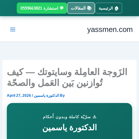
Ski
📚 المقالات
🏠 الرئيسية
💬 استشارة 0559663821
t
conten
yassmen.com
الزَوجة العامِلة وسايتوتك — كيف
تُوازنين بَين العَمل والصحّة
By
الدكتورة ياسمين
/
April 27, 2026
⚠️ سرّيّة كاملة وبدون أَحكام
الدكتورة ياسمين