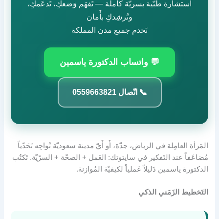
استشارة طبّية بسريّة كاملة — تَفهَم وَضعكِ، تَدعَمكِ،
وتُرشِدكِ بأَمان
نَخدم جميع مدن المملكة
💬 واتساب الدكتورة ياسمين
📞 اتّصال 0559663821
المَرأة العامِلة في الرياض، جدّة، أَو أَيّ مدينة سعوديّة تُواجِه تَحَدّياً
مُضاعَفاً عند التَفكير في سايتوتك: العَمل + الصحّة + السرّيّة. تَكتُب
الدكتورة ياسمين دَليلاً عَملياً لكيفيّة المُوازنة.
التَخطيط الزَمَني الذكي