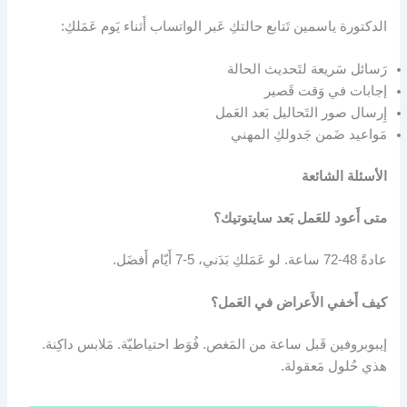
الدكتورة ياسمين تَتابع حالتكِ عَبر الواتساب أَثناء يَوم عَمَلكِ:
رَسائل سَريعة لتَحديث الحالة
إجابات في وَقت قَصير
إِرسال صور التَحاليل بَعد العَمل
مَواعيد ضَمن جَدولكِ المهني
الأسئلة الشائعة
متى أَعود للعَمل بَعد سايتوتيك؟
عادةً 48-72 ساعة. لو عَمَلكِ بَدَني، 5-7 أَيّام أَفضَل.
كيف أَخفي الأَعراض في العَمل؟
إيبوبروفين قَبل ساعة من المَغص. فُوَط احتياطيّة. مَلابس داكِنة.
هذي حُلول مَعقولة.