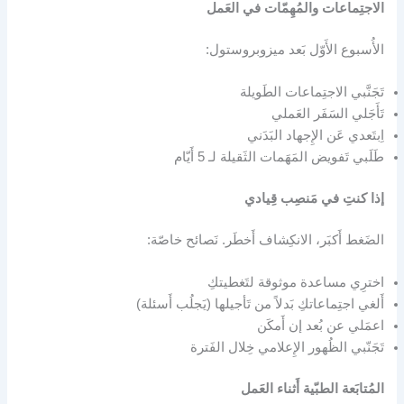
الاجتِماعات والمُهِمّات في العَمل
الأُسبوع الأَوّل بَعد ميزوبروستول:
تَجَنَّبي الاجتِماعات الطَويلة
تَأَجَلي السَفَر العَملي
اِبتَعدي عَن الإِجهاد البَدَني
طَلَبي تَفويض المَهَمات الثَقيلة لـ 5 أَيّام
إذا كنتِ في مَنصِب قِيادي
الضَغط أَكبَر، الانكِشاف أَخطَر. نَصائح خاصّة:
اخترِي مساعدة موثوقة لتَغطيتكِ
أَلغي اجتِماعاتكِ بَدلاً من تَأجيلها (يَجلُب أَسئلة)
اعمَلي عن بُعد إن أَمكَن
تَجَنّبي الظُهور الإِعلامي خِلال الفَترة
المُتابَعة الطبّية أَثناء العَمل