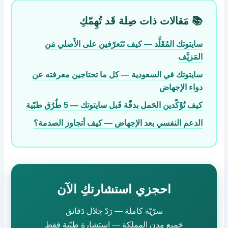
📚 مَقالات ذات صِلة قَد تُهِمّكِ
سايتوتك المُقَلَّد — كيف تَتَعرّفين على الأَصلي مَن
المَزيَّف
سايتوتك في السعودية — كل ما تحتاجين معرفته عن
دواء الإجهاض
كيف تُؤَكّدين الحَمل بدقّة قَبل سايتوتك — 5 طُرُق طبّية
الدعم النفسي بعد الإجهاض — كيف أتجاوز الصدمة؟
احجزي استشارتكِ الآن
سرّيّة كاملة — رَدّ خِلال دَقائق
جَميع مدن المملكة — استشارة طبّية فقط