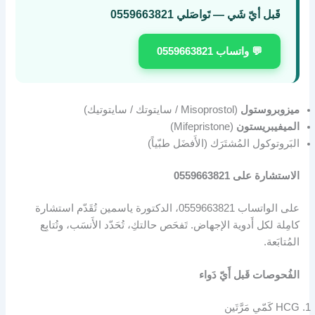
قَبل أيّ شَي — تَواصَلي 0559663821
💬 واتساب 0559663821
ميزوبروستول
(Misoprostol / سايتوتك / سايتوتيك)
الميفيبريستون
(Mifepristone)
البَروتوكول المُشتَرَك (الأَفضَل طبّياً)
الاستشارة على 0559663821
على الواتساب 0559663821، الدكتورة ياسمين تُقَدّم استشارة
كامِلة لكل أَدوية الإجهاض. تَفحَص حالتكِ، تُحَدّد الأَنسَب، وتُتابِع
المُتابَعة.
الفُحوصات قَبل أَيّ دَواء
HCG كَمّي مَرَّتَين