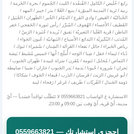
رابغ / خُلَيص / الكامِل / القُنفُذة / الليث / الجُموم / بحرة / الخَرمة /
رنية / تَربة / المدينة المنوّرة / ينبع / العُلا / بدر / خيبر / المهد /
الحُناكيّة / العَيص / وادي الفَرع / الدمّام / الخُبر / الظَهران / الجُبَيل /
القَطيف / الأَحساء / الهُفوف / المُبَرَّز / رأس تَنورة / الخَفجي / حَفر
الباطن / قَرية العُلَيا / النَعيريّة / بَقيق / بُريدة / عُنَيزة / الرَسّ /
المُذنَب / البُكَيريّة / البَدائع / الأَسياح / النَبهانيّة / عُيون الجَواء /
رياض الخَبراء / حائل / بَقعاء / الغَزالة / الشِنان / سُمَيراء / تَبوك /
دُباء / تَيماء / حَقل / ضِبا / الوَجه / أُملُج / أَبها / خَميس مُشَيط / بَيشة
/ النَماص / مُحايل / تَنومة / بَلقَرن / سَراة عَبيدة / ظَهران الجَنوب /
نَجران / شَرورة / حُبونا / يَدمة / بَدر الجَنوب / جازان / صَبيا / صامِطة
/ أبو عَريش / الرَيث / فَرسان / الدَرب / فَيفاء / الجَوف / سَكاكا /
دَومة الجَندَل / القُريّات / طَريف / عَرعَر / رَفحاء / لينة
الاستشارة عَ الواتساب 0559663821 لا تَتَطَلّب تَواجُداً جَسَدياً — أَيّ
مدينة، أَيّ قَرية، أَيّ وَقت بَين 09:00 و 23:00.
احجزي استشارتكِ — 0559663821