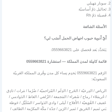
سونار مَهبلي
تَحاليل دَمّ أَساسيّة
فَصيلة دَمّ Rh
الأسئلة الشائعة
أَيّ أَدوية حبوب اجهاض الحمل أَنسَب لي؟
يَتَحَدَّد بَعد فَحصكِ على 0559663821.
قائمة كامِلة لمدن المملكة — استشارة 0559663821
الرَقم 0559663821 يَخدِم نِساء كل مدن وقُرى المملكة العَربيّة
السعوديّة:
الرياض / الدِرعيّة / الخَرج / الدِلَم / المُزاحميّة / ضُرُما / مَرات / ثادِق
/ حُريمَلاء / رماح / شَقراء / المَجمعة / الزُلفي / الغاط / الدَوادمي /
عَفيف / القُوَيعيّة / الأَفلاج / لَيلى / وادي الدَواسر / السُلَيِّل / حَوطة
بَني تَميم / الحَريق / تَمير / الرَين / جدّة / مكّة المكرّمة / الطائف /