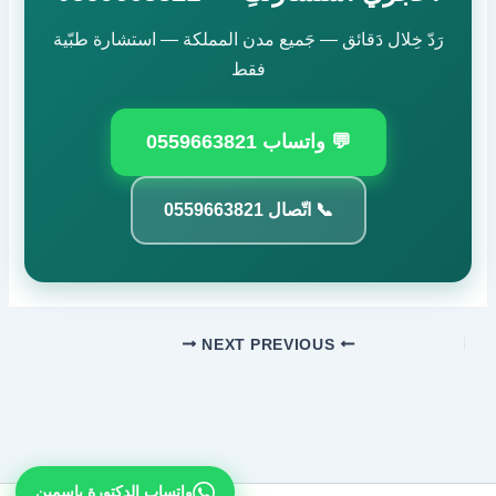
رَدّ خِلال دَقائق — جَميع مدن المملكة — استشارة طبّية
فقط
💬 واتساب 0559663821
📞 اتّصال 0559663821
NEXT
PREVIOUS
واتساب الدكتورة ياسمين