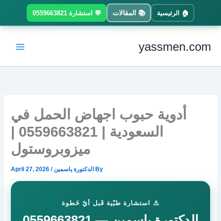
Ski
📚 المقالات
🏠 الرئيسية
💬 استشارة 0559663821
t
conten
yassmen.com
أدوية حبوب اجهاض الحمل في
السعودية | 0559663821 |
ميزوبروستول
By
الدكتورة ياسمين
/
April 27, 2026
⚠️ استشارة طبّية قَبل أيّ خَطوة
الدكتورة ياسمين — 0559663821